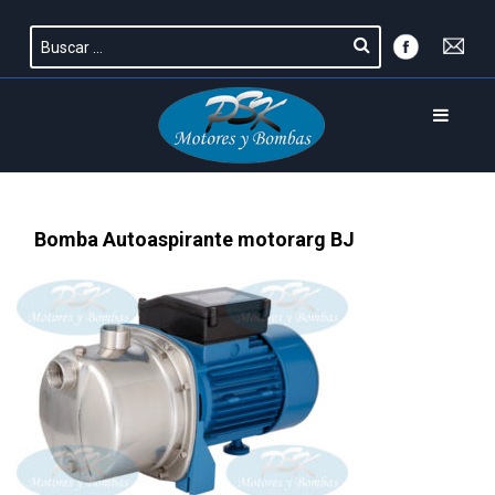
Bomba Autoaspirante motorarg BJ