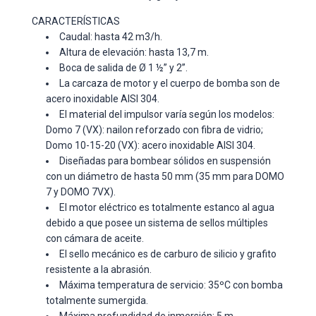
CARACTERÍSTICAS
Caudal: hasta 42 m3/h.
Altura de elevación: hasta 13,7 m.
Boca de salida de Ø 1 ½” y 2”.
La carcaza de motor y el cuerpo de bomba son de
acero inoxidable AISI 304.
El material del impulsor varía según los modelos:
Domo 7 (VX): nailon reforzado con fibra de vidrio;
Domo 10-15-20 (VX): acero inoxidable AISI 304.
Diseñadas para bombear sólidos en suspensión
con un diámetro de hasta 50 mm (35 mm para DOMO
7 y DOMO 7VX).
El motor eléctrico es totalmente estanco al agua
debido a que posee un sistema de sellos múltiples
con cámara de aceite.
El sello mecánico es de carburo de silicio y grafito
resistente a la abrasión.
Máxima temperatura de servicio: 35ºC con bomba
totalmente sumergida.
Máxima profundidad de inmersión: 5 m.