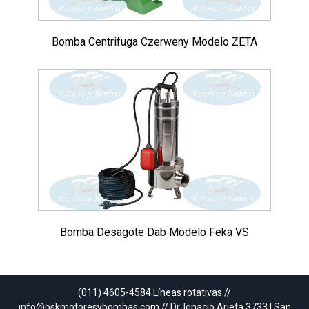
Bomba Centrifuga Czerweny Modelo ZETA
Bomba Desagote Dab Modelo Feka VS
(011) 4605-4584 Líneas rotativas //
info@pskmotoresybombas.com // Dr. Ignacio Arieta 3733 | San