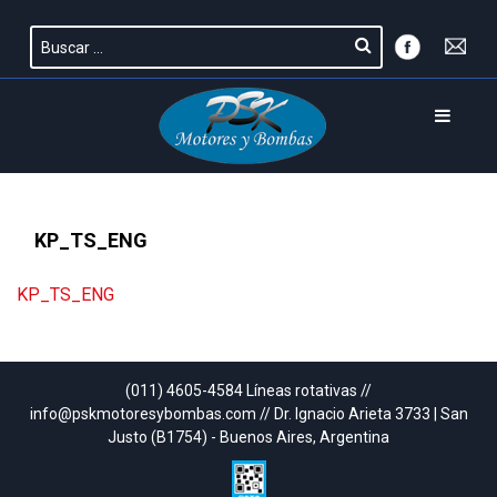
KP_TS_ENG
KP_TS_ENG
(011) 4605-4584 Líneas rotativas //
info@pskmotoresybombas.com // Dr. Ignacio Arieta 3733 | San
Justo (B1754) - Buenos Aires, Argentina