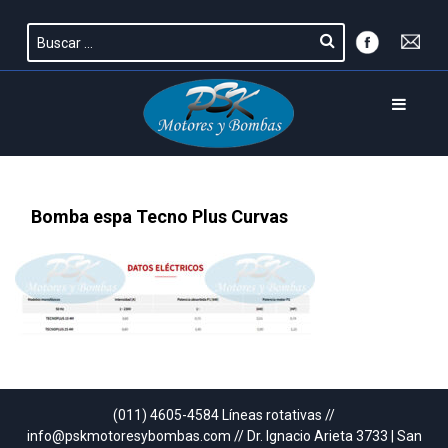
Bomba espa Tecno Plus Curvas
(011) 4605-4584 Líneas rotativas //
info@pskmotoresybombas.com // Dr. Ignacio Arieta 3733 | San