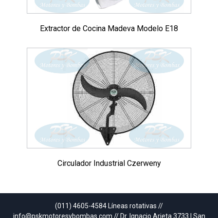
Extractor de Cocina Madeva Modelo E18
Circulador Industrial Czerweny
(011) 4605-4584 Líneas rotativas //
info@pskmotoresybombas.com // Dr. Ignacio Arieta 3733 | San