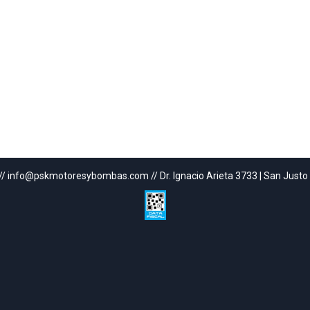
// info@pskmotoresybombas.com // Dr. Ignacio Arieta 3733 | San Justo