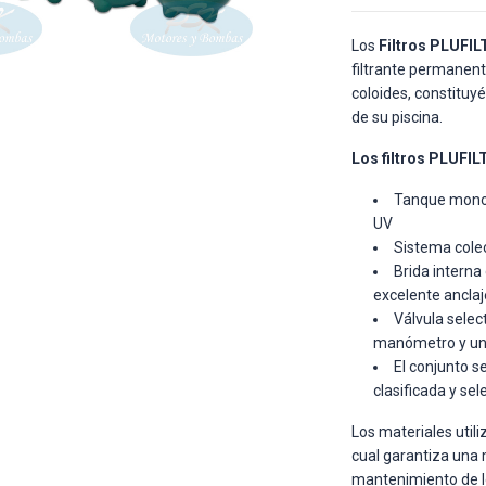
Los
Filtros PLUFIL
filtrante permanen
coloides, constituy
de su piscina.
Los filtros PLUFIL
Tanque monob
UV
Sistema colec
Brida interna
excelente anclaj
Válvula select
manómetro y unio
El conjunto s
clasificada y se
Los materiales util
cual garantiza una 
mantenimiento de 