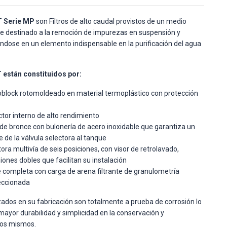
T Serie MP
son Filtros de alto caudal provistos de un medio
te destinado a la remoción de impurezas en suspensión y
éndose en un elemento indispensable en la purificación del agua
T están constituidos por:
lock rotomoldeado en material termoplástico con protección
tor interno de alto rendimiento
 de bronce con bulonería de acero inoxidable que garantiza un
e de la válvula selectora al tanque
ora multivía de seis posiciones, con visor de retrolavado,
nes dobles que facilitan su instalación
e completa con carga de arena filtrante de granulometría
leccionada
izados en su fabricación son totalmente a prueba de corrosión lo
mayor durabilidad y simplicidad en la conservación y
los mismos.