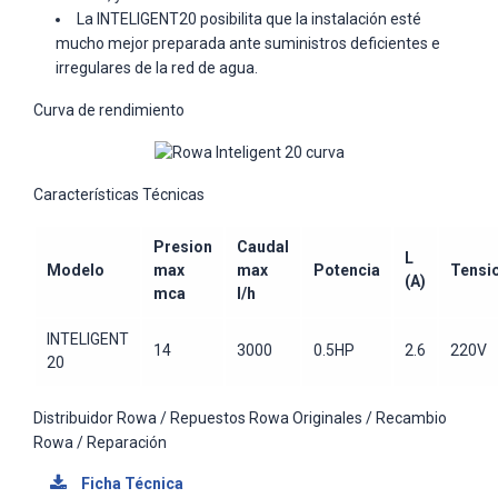
La INTELIGENT20 posibilita que la instalación esté
mucho mejor preparada ante suministros deficientes e
irregulares de la red de agua.
Curva de rendimiento
Características Técnicas
Presion
Caudal
L
Modelo
max
max
Potencia
Tensi
(A)
mca
l/h
INTELIGENT
14
3000
0.5HP
2.6
220V
20
Distribuidor Rowa / Repuestos Rowa Originales / Recambio
Rowa / Reparación
Ficha Técnica