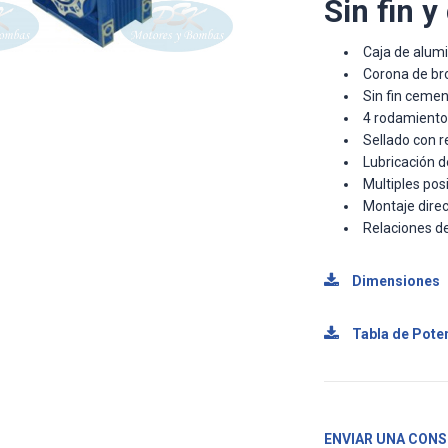
Sin fin y
Caja de alumi
Corona de bro
Sin fin cemen
4 rodamiento
Sellado con re
Lubricación de
Multiples posi
Montaje dire
Relaciones de
Dimensiones
Tabla de Pote
ENVIAR UNA CONS