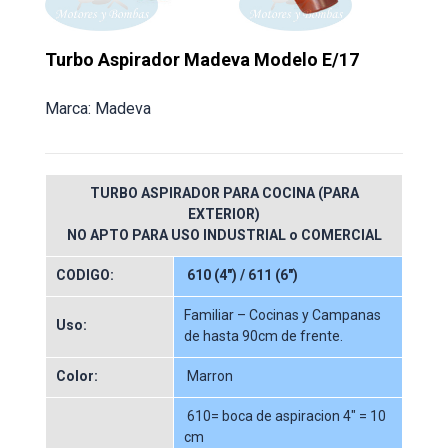
Turbo Aspirador Madeva Modelo E/17
Marca: Madeva
TURBO ASPIRADOR PARA COCINA (PARA
EXTERIOR)
NO APTO PARA USO INDUSTRIAL o COMERCIAL
CODIGO:
610 (4″) / 611 (6″)
Familiar – Cocinas y Campanas
Uso:
de hasta 90cm de frente.
Color:
Marron
610= boca de aspiracion 4″ = 10
cm