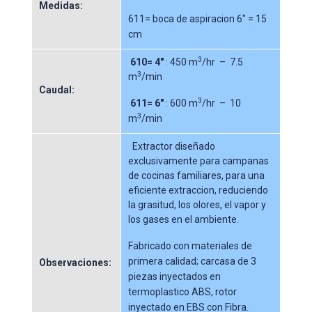
Medidas:
611= boca de aspiracion 6″ = 15
cm
3
610= 4″
: 450 m
/hr – 7.5
3
m
/min
Caudal:
3
611= 6″
: 600 m
/hr – 10
3
m
/min
Extractor diseñado
exclusivamente para campanas
de cocinas familiares, para una
eficiente extraccion, reduciendo
la grasitud, los olores, el vapor y
los gases en el ambiente.
Fabricado con materiales de
primera calidad; carcasa de 3
Observaciones:
piezas inyectados en
termoplastico ABS, rotor
inyectado en EBS con Fibra.