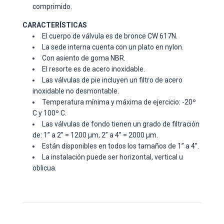
comprimido.
CARACTERÍSTICAS
El cuerpo de válvula es de bronce CW 617N.
La sede interna cuenta con un plato en nylon.
Con asiento de goma NBR.
El resorte es de acero inoxidable.
Las válvulas de pie incluyen un filtro de acero
inoxidable no desmontable.
Temperatura mínima y máxima de ejercicio: -20º
C y 100º C.
Las válvulas de fondo tienen un grado de filtración
de: 1” a 2” = 1200 µm, 2” a 4” = 2000 µm.
Están disponibles en todos los tamaños de 1” a 4”.
La instalación puede ser horizontal, vertical u
oblicua.