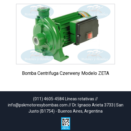
Bomba Centrifuga Czerweny Modelo ZETA
(011) 4605-4584 Líneas rotativas //
info@pskmotoresybombas.com // Dr. Ignacio Arieta 3733 | San
Justo (B1754) - Buenos Aires, Argentina