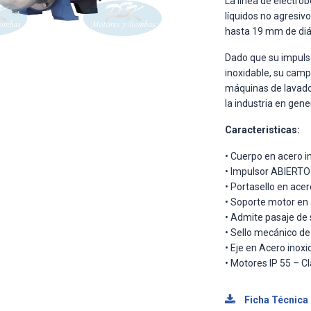
La línea de electr
líquidos no agresivo
hasta 19 mm de di
Dado que su impulso
inoxidable, su camp
máquinas de lavado e
la industria en gener
Caracteristicas:
• Cuerpo en acero i
• Impulsor ABIERTO 
• Portasello en acer
• Soporte motor en 
• Admite pasaje de
• Sello mecánico de
• Eje en Acero inoxi
• Motores IP 55 – Cl
Ficha Técnica