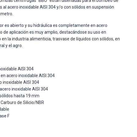
obombas centrífugas “BBO” están diseñadas para el bombeo de
s al acero inoxidable AISI 304 y/o con sólidos en suspensión
ámetro.
r es abierto y su hidráulica es completamente en acero
o de aplicación es muy amplio, destacándose su uso en
n la industria alimenticia, trasvase de líquidos con sólidos, en
al y el agro.
noxidable AISI 304
en acero inoxidable AISI 304
o inoxidable AISI 304
acero inoxidable AISI 304
 sólidos hasta 19 mm
 Carburo de Silicio/NBR
dable
ase F