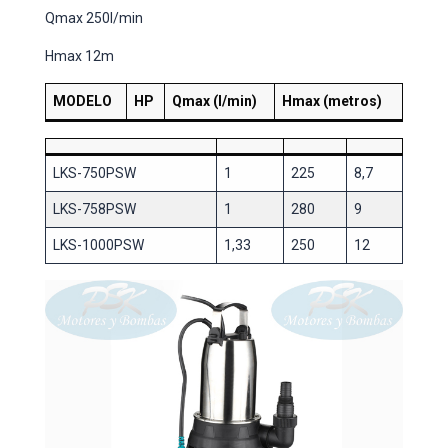
Qmax 250l/min
Hmax 12m
MODELO
HP
Qmax (l/min)
Hmax (metros)
LKS-750PSW
1
225
8,7
LKS-758PSW
1
280
9
LKS-1000PSW
1,33
250
12