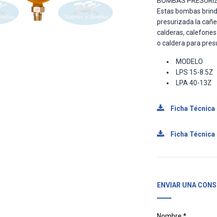
BOMBAS PRESURI
Estas bombas brinda
presurizada la cañe
calderas, calefones
o caldera para presu
MODELO
LPS 15-8.5Z
LPA 40-13Z
Ficha Técnica
Ficha Técnica
ENVIAR UNA CONS
Nombre *