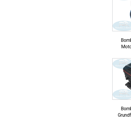
Bomb
Moto
Bomb
Grund