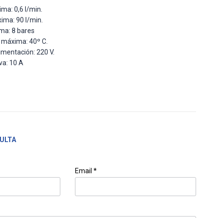
ma: 0,6 l/min.
ima: 90 l/min.
ma: 8 bares
máxima: 40º C.
imentación: 220 V.
va: 10 A
ULTA
Email *