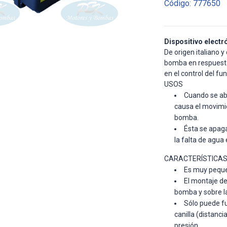
Código: 777650
Dispositivo electró
De origen italiano 
bomba en respuesta 
en el control del f
USOS
Cuando se abre
causa el movimie
bomba.
Ésta se apaga 
la falta de agua 
CARACTERÍSTICA
Es muy pequeño
El montaje deb
bomba y sobre la
Sólo puede f
canilla (distanci
presión.