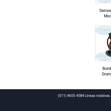
Sensor
Mod
Bomb
Grun
(011) 4605-4584 Líneas rotativas 